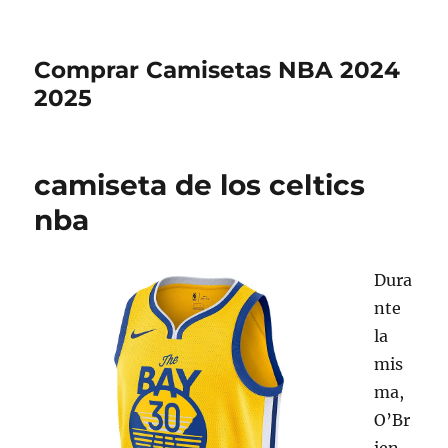
Comprar Camisetas NBA 2024
2025
camiseta de los celtics
nba
Dura
nte
la
mis
ma,
O’Br