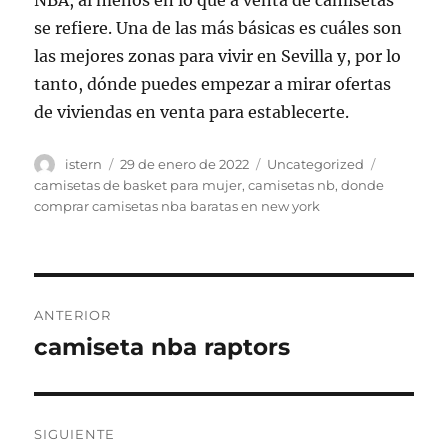
NBA, al menos en lo que a venta de camisetas
se refiere. Una de las más básicas es cuáles son
las mejores zonas para vivir en Sevilla y, por lo
tanto, dónde puedes empezar a mirar ofertas
de viviendas en venta para establecerte.
Autor
Publicado
Categorías
Etiquetas
istern
29 de enero de 2022
Uncategorized
el
camisetas de basket para mujer
,
camisetas nb
,
donde
comprar camisetas nba baratas en new york
Navegación
ANTERIOR
de
camiseta nba raptors
Entrada
anterior:
entradas
SIGUIENTE