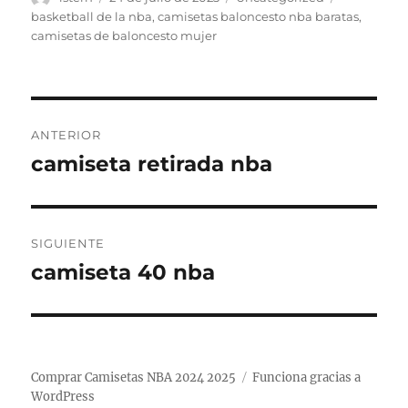
el
basketball de la nba
,
camisetas baloncesto nba baratas
,
camisetas de baloncesto mujer
Navegación
ANTERIOR
de
camiseta retirada nba
Entrada
anterior:
entradas
SIGUIENTE
camiseta 40 nba
Entrada
siguiente:
Comprar Camisetas NBA 2024 2025
Funciona gracias a
WordPress