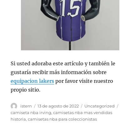
Si usted adoraba este artículo y también le
gustaría recibir más información sobre
equipacion lakers
por favor visite nuestro
propio sitio.
Autor
Publicado
Categorías
Etiquetas
istern
13 de agosto de 2022
Uncategorized
el
camiseta nba irving
,
camisetas nba mas vendidas
historia
,
camisetas nba para coleccionistas