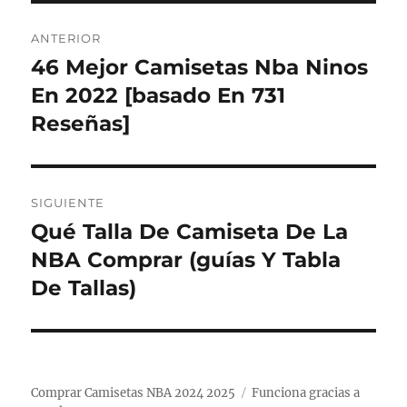
Navegación
ANTERIOR
de
46 Mejor Camisetas Nba Ninos
Entrada
anterior:
En 2022 [basado En 731
entradas
Reseñas]
SIGUIENTE
Qué Talla De Camiseta De La
Entrada
siguiente:
NBA Comprar (guías Y Tabla
De Tallas)
Comprar Camisetas NBA 2024 2025
Funciona gracias a