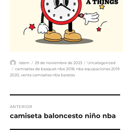
Autor
Publicado
Categorías
istern
29 de noviembre de 2023
Uncategorized
el
Etiquetas
camisetas de basquet nba 2018
,
nba equipaciones 2019
2020
,
venta camisetas nba baratas
Navegación
ANTERIOR
de
camiseta baloncesto niño nba
Entrada
anterior:
entradas