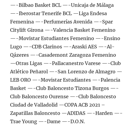
—-Bilbao Basket BCL —-Unicaja de Málaga
—-Iberostar Tenerife BCL —Liga Endesa
Femenina —-Perfumerías Avenida —-Spar
Citylift Girona —-Valencia Basket Femenino
—-Movistar Estudiantes Femenino —-Ensino
Lugo —-CDB Clarinos —-Araski AES —-Al-
Qázeres —-Casademont Zaragoza Femenino
—Otras Ligas —-Pallacanestro Varese —-Club
Atlético Peñarol —-San Lorenzo de Almagro —
LEB ORO —-Movistar Estudiantes —-Palencia
Basket —-Club Baloncesto Tizona Burgos —-
Club Baloncesto Ourense —-Club Baloncesto
Ciudad de Valladolid —COPA ACB 2021 –
Zapatillas Baloncesto —ADIDAS —-Harden —-
Trae Young —-Dame —-D.O.N.