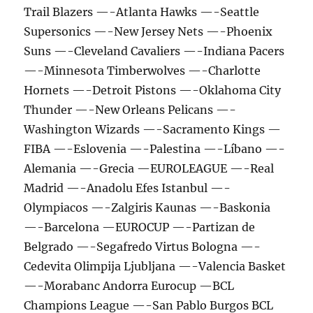
Trail Blazers —-Atlanta Hawks —-Seattle
Supersonics —-New Jersey Nets —-Phoenix
Suns —-Cleveland Cavaliers —-Indiana Pacers
—-Minnesota Timberwolves —-Charlotte
Hornets —-Detroit Pistons —-Oklahoma City
Thunder —-New Orleans Pelicans —-
Washington Wizards —-Sacramento Kings —
FIBA —-Eslovenia —-Palestina —-Líbano —-
Alemania —-Grecia —EUROLEAGUE —-Real
Madrid —-Anadolu Efes Istanbul —-
Olympiacos —-Zalgiris Kaunas —-Baskonia
—-Barcelona —EUROCUP —-Partizan de
Belgrado —-Segafredo Virtus Bologna —-
Cedevita Olimpija Ljubljana —-Valencia Basket
—-Morabanc Andorra Eurocup —BCL
Champions League —-San Pablo Burgos BCL