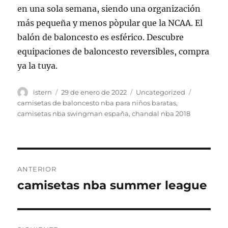
en una sola semana, siendo una organización
más pequeña y menos pòpular que la NCAA. El
balón de baloncesto es esférico. Descubre
equipaciones de baloncesto reversibles, compra
ya la tuya.
Autor
Publicado
Categorías
Etiquetas
istern
29 de enero de 2022
Uncategorized
el
camisetas de baloncesto nba para niños baratas
,
camisetas nba swingman españa
,
chandal nba 2018
Navegación
ANTERIOR
de
camisetas nba summer league
Entrada
anterior:
entradas