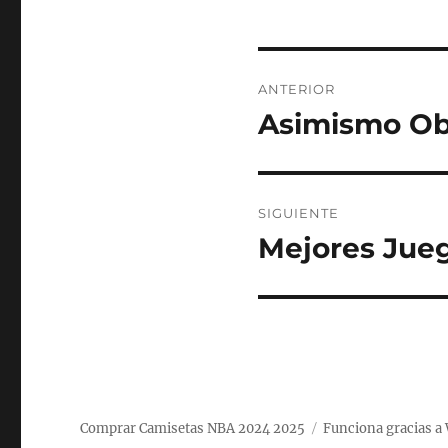
Navegación
ANTERIOR
de
Asimismo Ob
Entrada
anterior:
entradas
SIGUIENTE
Mejores Jue
Entrada
siguiente:
Comprar Camisetas NBA 2024 2025
Funciona gracias a