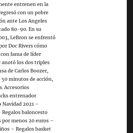
emente entrenen en la
 regresó con un pobre
ión ante Los Angeles
otado 80-90. En su
2003, LeBron se enfrentó
 por Doc Rivers cómo
 con fama de líder
anotó los dos triples
ensa de Carlos Boozer,
n 50 minutos de acción,
a. Accesorios
acks entrenador
o Navidad 2021 –
– Regalos baloncesto
s por menos 20 euros –
iños – Regalos basket