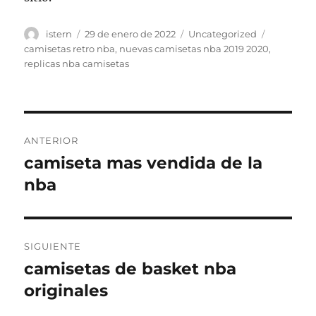
Autor
Publicado
Categorías
Etiquetas
istern
29 de enero de 2022
Uncategorized
el
camisetas retro nba
,
nuevas camisetas nba 2019 2020
,
replicas nba camisetas
Navegación
ANTERIOR
de
camiseta mas vendida de la
Entrada
anterior:
nba
entradas
SIGUIENTE
camisetas de basket nba
Entrada
siguiente:
originales