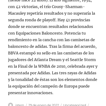
(desde hace 22 años). El año siguiente, 1954,
con 42 victorias, el trío Cousy-Sharman-
Macauley repetiría resultados y no superaría la
segunda ronda de playoff. Hay 41 provincias
donde se encuentran resultados relacionados
con Equipaciones Baloncesto. Potencia tu
rendimiento en la cancha con las camisetas de
baloncesto de adidas. Tras la firma del acuerdo,
BBVA estampó su sello en las camisetas de los
jugadores del Atlanta Dream y el Seattle Storm
en la Final de la WNBA de 2010, celebrada ayer y
presentada por Adidas. Las tres rayas de Adidas
y la tonalidad de éstas son los elementos donde
la equipación del campeón de Europa puede
presentar innovaciones.
Autor
Publicado
Categorías
Etiquetas
istern
29 de enero de 2022
Uncategorized