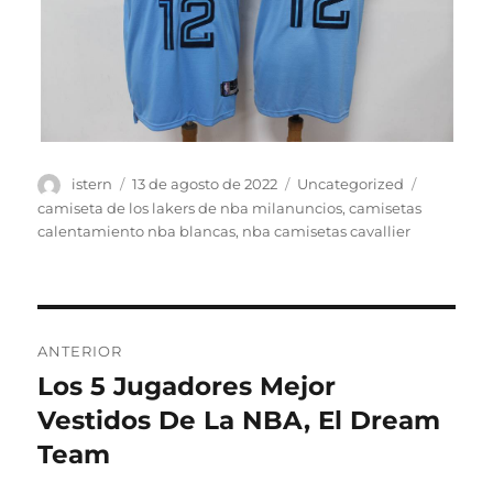
Autor
Publicado
Categorías
Etiquetas
istern
13 de agosto de 2022
Uncategorized
el
camiseta de los lakers de nba milanuncios
,
camisetas
calentamiento nba blancas
,
nba camisetas cavallier
Navegación
ANTERIOR
de
Los 5 Jugadores Mejor
Entrada
anterior:
Vestidos De La NBA, El Dream
entradas
Team