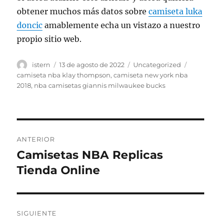
obtener muchos más datos sobre
camiseta luka
doncic
amablemente echa un vistazo a nuestro
propio sitio web.
Autor
Publicado
Categorías
Etiquetas
istern
13 de agosto de 2022
Uncategorized
el
camiseta nba klay thompson
,
camiseta new york nba
2018
,
nba camisetas giannis milwaukee bucks
Navegación
ANTERIOR
de
Camisetas NBA Replicas
Entrada
anterior:
Tienda Online
entradas
SIGUIENTE