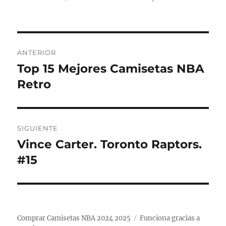
Navegación
ANTERIOR
de
Top 15 Mejores Camisetas NBA
Entrada
anterior:
Retro
entradas
SIGUIENTE
Vince Carter. Toronto Raptors.
Entrada
siguiente:
#15
Comprar Camisetas NBA 2024 2025
Funciona gracias a