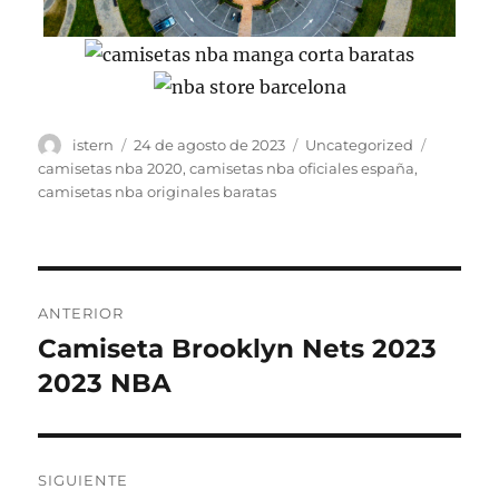
Autor
Publicado
Categorías
Etiqueta
istern
24 de agosto de 2023
Uncategorized
el
camisetas nba 2020
,
camisetas nba oficiales españa
,
camisetas nba originales baratas
Navegación
ANTERIOR
de
Camiseta Brooklyn Nets 2023
Entrada
anterior:
2023 NBA
entradas
SIGUIENTE