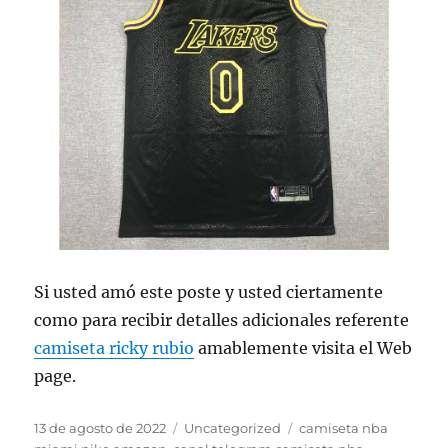
Si usted amó este poste y usted ciertamente
como para recibir detalles adicionales referente
camiseta ricky rubio
amablemente visita el Web
page.
Publicado
Categorías
Etiquetas
13 de agosto de 2022
Uncategorized
camiseta nba
el