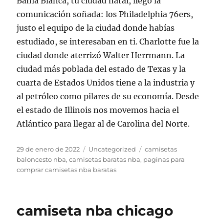
Bahía Blanca, tu ciudad natal, llegó la
comunicación soñada: los Philadelphia 76ers,
justo el equipo de la ciudad donde habías
estudiado, se interesaban en ti. Charlotte fue la
ciudad donde aterrizó Walter Herrmann. La
ciudad más poblada del estado de Texas y la
cuarta de Estados Unidos tiene a la industria y
al petróleo como pilares de su economía. Desde
el estado de Illinois nos movemos hacia el
Atlántico para llegar al de Carolina del Norte.
Publicado
Categorías
Etiquetas
29 de enero de 2022
Uncategorized
camisetas
el
baloncesto nba
,
camisetas baratas nba
,
paginas para
comprar camisetas nba baratas
camiseta nba chicago