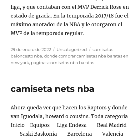
liga, y que contaban con el MVP Derrick Rose en
estado de gracia. En la temporada 2017/18 fue el
máximo anotador de la NBA y le otorgaron el
MVP de la temporada regular.
Publicado
Categorías
Etiquetas
29 de enero de 2022
Uncategorized
camisetas
el
baloncesto nba
,
donde comprar camisetas nba baratas en
new york
,
paginas camisetas nba baratas
camiseta nets nba
Ahora queda ver que hacen los Raptors y donde
van Iguodala, howard o cousins. Toda categoría
Inicio –Equipos —Liga Endesa —-Real Madrid
—-Saski Baskonia —-Barcelona —-Valencia