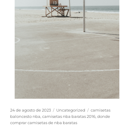
Publicado
Categorías
Etiquetas
24 de agosto de 2023
Uncategorized
camisetas
el
baloncesto nba
,
camisetas nba baratas 2016
,
donde
comprar camisetas de nba baratas