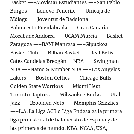
Basket —-Movistar Estudiantes —-San Pablo
Burgos —-Lenovo Tenerife —-Unicaja de
Málaga —-Joventut de Badalona —-
Baloncesto Fuenlabrada —-Gran Canaria —-
Morabanc Andorra —-UCAM Murcia —-Basket
Zaragoza —-BAXI Manresa —-Gipuzkoa
Basket Club —-Bilbao Basket —-Real Betis —-
Cafés Candelas Breogán —NBA —-Swingman
NBA —-Name & Number NBA —-Los Angeles
Lakers —-Boston Celtics —-Chicago Bulls —-
Golden State Warriors —-Miami Heat —-
Toronto Raptors —-Milwaukee Bucks —-Utah
Jazz —-Brooklyn Nets —-Memphis Grizzlies
—-L.A. La Liga ACB o Liga Endesa es la primera
liga profesional de baloncesto de España y de
las primeras de mundo. NBA, NCAA, USA,