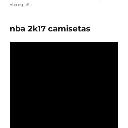
nba españa
nba 2k17 camisetas