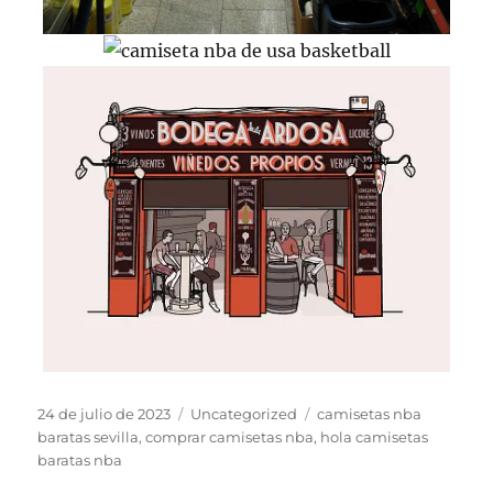
Publicado
Categorías
Etiquetas
24 de julio de 2023
Uncategorized
camisetas nba
el
baratas sevilla
,
comprar camisetas nba
,
hola camisetas
baratas nba