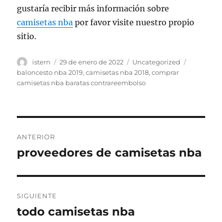
gustaría recibir más información sobre
camisetas nba
por favor visite nuestro propio
sitio.
Autor
Publicado
Categorías
Etiquetas
istern
29 de enero de 2022
Uncategorized
el
baloncesto nba 2019
,
camisetas nba 2018
,
comprar
camisetas nba baratas contrareembolso
Navegación
ANTERIOR
de
proveedores de camisetas nba
Entrada
anterior:
entradas
SIGUIENTE
todo camisetas nba
Entrada