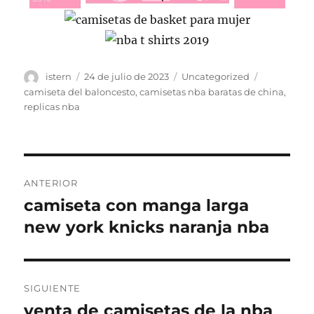
Autor
Publicado
Categorías
Etiquetas
istern
24 de julio de 2023
Uncategorized
el
camiseta del baloncesto
,
camisetas nba baratas de china
,
replicas nba
Navegación
ANTERIOR
de
camiseta con manga larga
Entrada
anterior:
new york knicks naranja nba
entradas
SIGUIENTE
venta de camisetas de la nba
Entrada