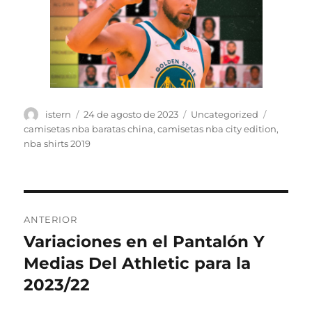
Autor
Publicado
Categorías
Etiqueta
istern
24 de agosto de 2023
Uncategorized
el
camisetas nba baratas china
,
camisetas nba city edition
,
nba shirts 2019
Navegación
ANTERIOR
de
Variaciones en el Pantalón Y
Entrada
anterior:
Medias Del Athletic para la
entradas
2023/22