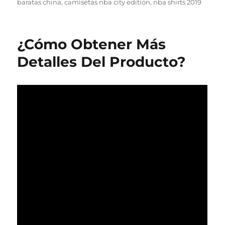
el
baratas china
,
camisetas nba city edition
,
nba shirts 2019
¿Cómo Obtener Más
Detalles Del Producto?