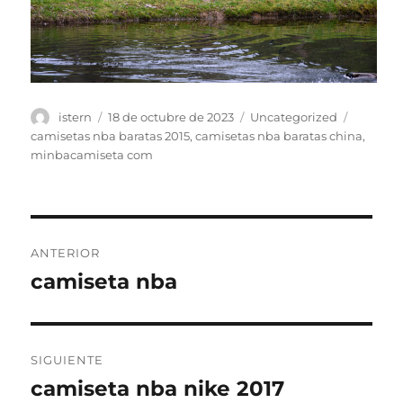
Autor
Publicado
Categorías
Etiquet
istern
18 de octubre de 2023
Uncategorized
el
camisetas nba baratas 2015
,
camisetas nba baratas china
,
minbacamiseta com
Navegación
ANTERIOR
de
camiseta nba
Entrada
anterior:
entradas
SIGUIENTE
camiseta nba nike 2017
Entrada