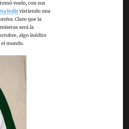
 tomó vuelo, con sus
ta bulls
vistiendo una
rsiva. Claro que la
misetas será la
octubre, algo inédito
n el mundo.