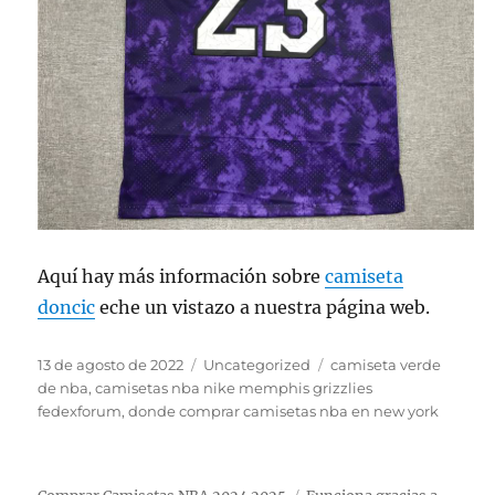
Aquí hay más información sobre
camiseta
doncic
eche un vistazo a nuestra página web.
Publicado
Categorías
Etiquetas
13 de agosto de 2022
Uncategorized
camiseta verde
el
de nba
,
camisetas nba nike memphis grizzlies
fedexforum
,
donde comprar camisetas nba en new york