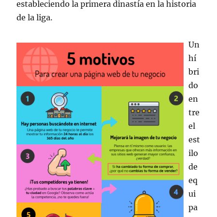
estableciendo la primera dinastía en la historia
de la liga.
Un
hí
bri
do
en
tre
el
est
ilo
de
eq
ui
pa