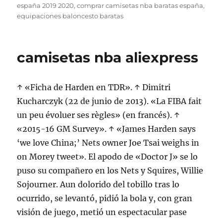
el
españa 2019 2020
,
comprar camisetas nba baratas españa
,
equipaciones baloncesto baratas
camisetas nba aliexpress
↑ «Ficha de Harden en TDR». ↑ Dimitri
Kucharczyk (22 de junio de 2013). «La FIBA fait
un peu évoluer ses règles» (en francés). ↑
«2015-16 GM Survey». ↑ «James Harden says
‘we love China;’ Nets owner Joe Tsai weighs in
on Morey tweet». El apodo de «Doctor J» se lo
puso su compañero en los Nets y Squires, Willie
Sojourner. Aun dolorido del tobillo tras lo
ocurrido, se levantó, pidió la bola y, con gran
visión de juego, metió un espectacular pase