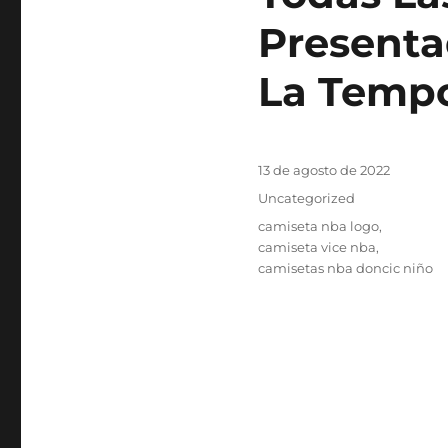
Presenta
La Tempo
Publicado
13 de agosto de 2022
el
Categorías
Uncategorized
Etiquetas
camiseta nba logo
,
camiseta vice nba
,
camisetas nba doncic niño