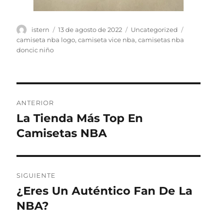
Autor
Publicado
Categorías
Etiquetas
istern
13 de agosto de 2022
Uncategorized
el
camiseta nba logo
,
camiseta vice nba
,
camisetas nba
doncic niño
Navegación
ANTERIOR
de
La Tienda Más Top En
Entrada
anterior:
Camisetas NBA
entradas
SIGUIENTE
¿Eres Un Auténtico Fan De La
Entrada
siguiente:
NBA?