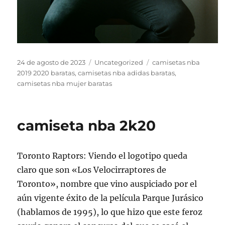
Publicado
Categorías
Etiquetas
24 de agosto de 2023
Uncategorized
camisetas nba
el
2019 2020 baratas
,
camisetas nba adidas baratas
,
camisetas nba mujer baratas
camiseta nba 2k20
Toronto Raptors: Viendo el logotipo queda
claro que son «Los Velocirraptores de
Toronto», nombre que vino auspiciado por el
aún vigente éxito de la película Parque Jurásico
(hablamos de 1995), lo que hizo que este feroz