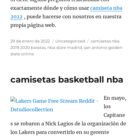
exactamente dónde y cómo usar
camiseta nba
2022
, puede hacerse con nosotros en nuestra
propia página web.
Publicado
Categorías
Etiquetas
29 de enero de 2022
Uncategorized
camisetas nba
el
2019 2020 baratas
,
nba store madrid
,
san antonio golden
state online
camisetas basketball nba
En mayo,
los
Capitane
s se robaron a Nick Lagios de la organización de
los Lakers para convertirlo en su gerente