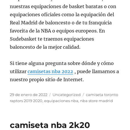
nuestras equipaciones de basket baratas o con
equipaciones oficiales como la equipación del
Real Madrid de baloncesto o de tu franquicia
favorita de la NBA o equipos europeos. En
Sudebasket te traemos equipaciones
baloncesto de la mejor calidad.
Si tiene alguna pregunta sobre dónde y cómo
utilizar
camisetas nba 2022
, puede llamarnos a
nuestro propio sitio de Internet.
Publicado
Categorías
Etiquetas
29 de enero de 2022
Uncategorized
camiseta toronto
el
raptors 2019 2020
,
equipaciones nba
,
nba store madrid
camiseta nba 2k20