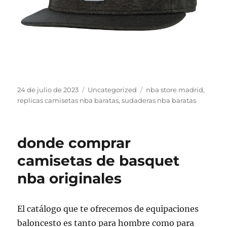
Publicado
Categorías
Etiquetas
24 de julio de 2023
Uncategorized
nba store madrid
,
el
replicas camisetas nba baratas
,
sudaderas nba baratas
donde comprar
camisetas de basquet
nba originales
El catálogo que te ofrecemos de equipaciones
baloncesto es tanto para hombre como para