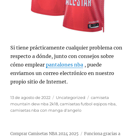
Si tiene prácticamente cualquier problema con
respecto a dónde, junto con consejos sobre
cómo emplear
pantalones nba
, puede
enviarnos un correo electrónico en nuestro
propio sitio de Internet.
Publicado
Categorías
Etiquetas
13 de agosto de 2022
Uncategorized
camiseta
el
mountain dew nba 2k18
,
camisetas futbol eqipos nba
,
camisetas nba con manga d'angelo
Comprar Camisetas NBA 2024 2025
Funciona gracias a